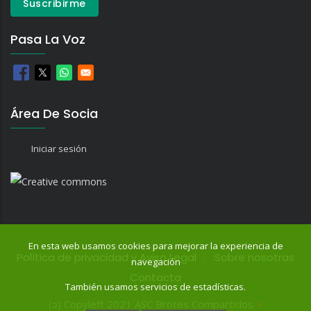
Pasa La Voz
Área De Socia
Iniciar sesión
En esta web usamos cookies para mejorar la experiencia de
Política de privacidad y Aviso Legal
Sobre nosotras
navegación
Contacta
También usamos servicios de estadísticas.
(ɔ) Copyleft 2021 ASC Brotes Compartidos
♥