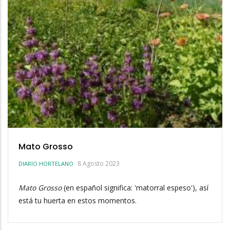
Mato Grosso
8 Agosto 2023
DIARIO HORTELANO
Mato Grosso
(en español significa: 'matorral espeso'), así
está tu huerta en estos momentos.