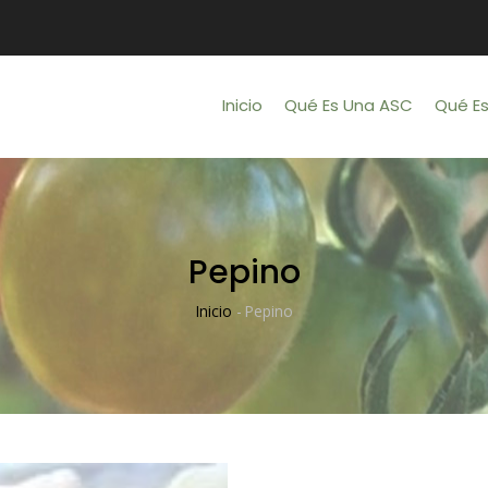
Main
Navigation
Inicio
Qué Es Una ASC
Qué E
Pepino
Inicio
-
Pepino
Sobrescribir
Enlaces
De
Ayuda
A