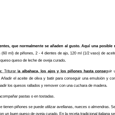
dientes, que normalmente se añaden al gusto. Aquí una posible 
(60 ml) de piñones, 2 - 4 dientes de ajo, 120 ml (1/2 vaso) de aceit
o queso queso de leche de oveja curado
.
n:
Triturar l
a albahaca, los ajos y los
piñones hasta conse
guir 
Añadir el aceite de oliva y batir para conseguir una emulsión y con
adir los quesos rallados y remover con una cuchara de madera.
 acompañar pastas o en tostadas.
se tienen piñones se puede utilizar avellanas, nueces o almendras. S
con
un buen queso de oveja curado. En la receta tradicional italiana se 