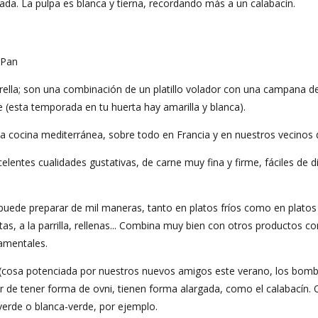
da. La pulpa es blanca y tierna, recordando más a un calabacín.
 Pan
ella; son una combinación de un platillo volador con una campana de 
e (esta temporada en tu huerta hay amarilla y blanca).
a cocina mediterránea, sobre todo en Francia y en nuestros vecinos d
lentes cualidades gustativas, de carne muy fina y firme, fáciles de di
puede preparar de mil maneras, tanto en platos fríos como en platos
itas, a la parrilla, rellenas... Combina muy bien con otros productos 
amentales.
s (cosa potenciada por nuestros nuevos amigos este verano, los bomb
ar de tener forma de ovni, tienen forma alargada, como el calabacín. 
verde o blanca-verde, por ejemplo.