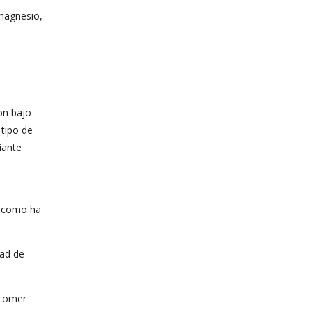
 magnesio,
on bajo
 tipo de
iante
o como ha
dad de
 comer