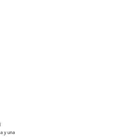
í
ha y una