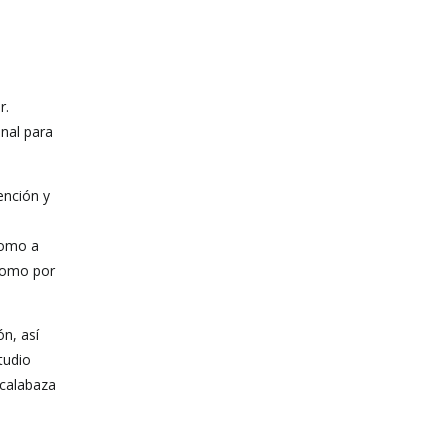
r.
nal para
ención y
como a
 como por
ón, así
tudio
 calabaza