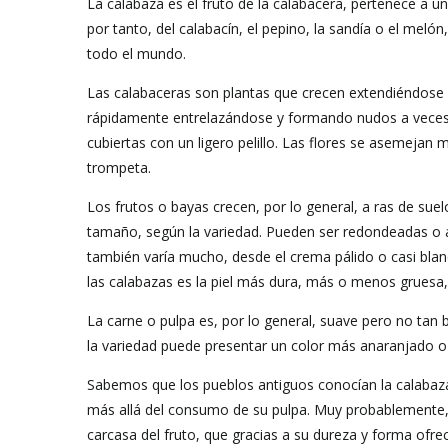
La calabaza es el fruto de la calabacera, pertenece a un
por tanto, del calabacín, el pepino, la sandía o el meló
todo el mundo.
Las calabaceras son plantas que crecen extendiéndose p
rápidamente entrelazándose y formando nudos a veces r
cubiertas con un ligero pelillo. Las flores se asemejan
trompeta.
Los frutos o bayas crecen, por lo general, a ras de su
tamaño, según la variedad. Pueden ser redondeadas o ala
también varía mucho, desde el crema pálido o casi blan
las calabazas es la piel más dura, más o menos gruesa, y
La carne o pulpa es, por lo general, suave pero no tan
la variedad puede presentar un color más anaranjado o 
Sabemos que los pueblos antiguos conocían la calabaza
más allá del consumo de su pulpa. Muy probablemente, en
carcasa del fruto, que gracias a su dureza y forma ofrec