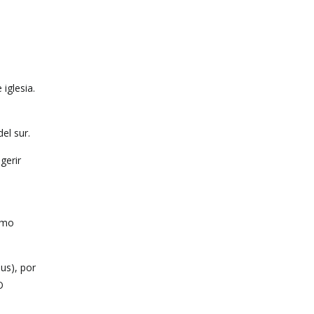
iglesia.
el sur.
gerir
como
us), por
O