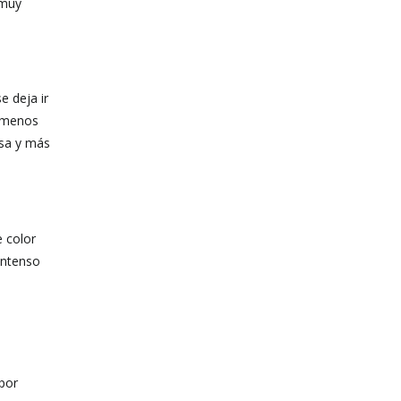
 muy
e deja ir
n menos
osa y más
 color
intenso
por