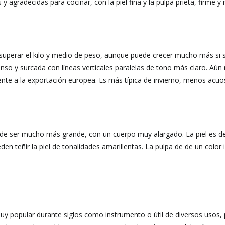
 y agradecidas para cocinar, con la piel fina y la pulpa prieta, firme y
uperar el kilo y medio de peso, aunque puede crecer mucho más si s
tenso y surcada con líneas verticales paralelas de tono más claro. Aú
ente a la exportación europea. Es más típica de invierno, menos acu
de ser mucho más grande, con un cuerpo muy alargado. La piel es de
en teñir la piel de tonalidades amarillentas. La pulpa de de un color 
 popular durante siglos como instrumento o útil de diversos usos, 