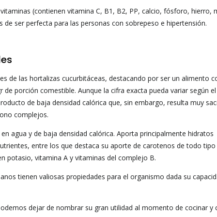
vitaminas (contienen vitamina C, B1, B2, PP, calcio, fósforo, hierro,
ás de ser perfecta para las personas con sobrepeso e hipertensión.
les
s de las hortalizas cucurbitáceas, destacando por ser un alimento c
r de porción comestible. Aunque la cifra exacta pueda variar según el
oducto de baja densidad calórica que, sin embargo, resulta muy sac
rbono complejos.
 en agua y de baja densidad calórica. Aporta principalmente hidratos
trientes, entre los que destaca su aporte de carotenos de todo tip
n potasio, vitamina A y vitaminas del complejo B.
gnanos tienen valiosas propiedades para el organismo dada su capaci
 podemos dejar de nombrar su gran utilidad al momento de cocinar y