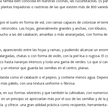
La
a familia bien conocida en nuestras cocinas, las cucurbitáceas. Es par
n, plantas trepadoras o rastreras de las que existen más de 800 varie
Navegación
or el suelo en forma de vid, con ramas capaces de colonizar el terr
etorcidos. Las hojas, generalmente grandes y anchas, con lóbulos,
 mucho a las del calabacín, amarillas o más anaranjadas, con forma de
elo, apareciendo entre las hojas y ramas, y pudiendo alcanzar un enor
rgadas, chatas o con forma de violín, con la piel lisa o rugosa. El c
co hasta naranjas intensos y toda una gama de verdes. Lo que sí car
 un interior que guarda las semillas en el centro, planas.
 blanda como el calabacín o el pepino, y contiene menos agua. Depen
más pálido, con una textura uniforme o fibrosa.
, en sus formas silvestres y que también la cultivaban, con numeros
 un principio se apreciarían más por el uso de las semillas y de la 
ía -y ofrece- una gran utilidad práctica como recipiente, herramienta