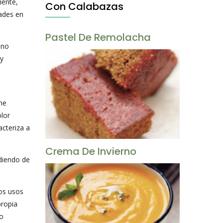
iente,
Con Calabazas
dades en
Pastel De Remolacha
eno
 y
me
olor
acteriza a
Crema De Invierno
diendo de
os usos
propia
 o