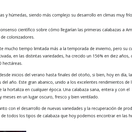
idas y húmedas, siendo más complejo su desarrollo en climas muy frí
onsenso científico sobre cómo llegarían las primeras calabazas a Am
 de colonizadores.
te mucho tiempo limitada más a la temporada de invierno, pero su cu
tivada, en las distintas variedades, ha crecido un 156% en diez años,
0 hectáreas.
de inicios del verano hasta finales del otoño, si bien, hoy en día, la
del año. Este gran abanico, unido a los excelentes rendimientos de 
 la hortaliza en cualquier época. Una calabaza sana, entera y con el
 meses en un lugar oscuro, fresco y bien ventilado.
junto con el desarrollo de nuevas variedades y la recuperación de pro
o de todos los tipos de calabaza que hoy podemos encontrar en las h