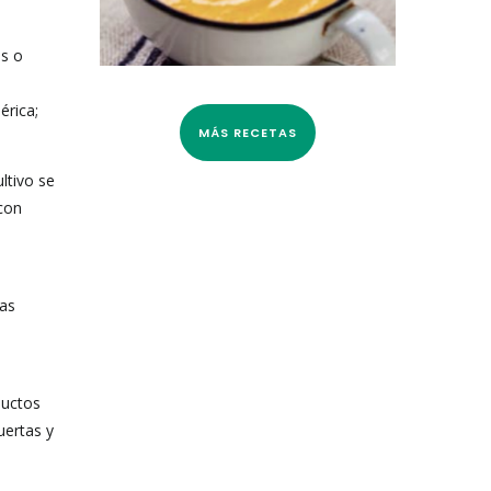
os o
érica;
MÁS RECETAS
ltivo se
 con
las
ductos
uertas y