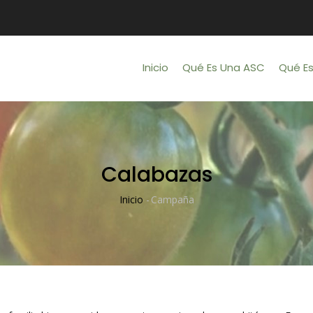
Main
Navigation
Inicio
Qué Es Una ASC
Qué E
Calabazas
Inicio
-
Campaña
Sobrescribir
Enlaces
De
Ayuda
A