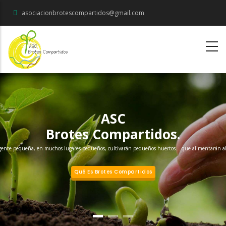
Pasar
asociacionbrotescompartidos@gmail.com
al
contenido
principal
ASC
Brotes Compartidos.
ente pequeña, en muchos lugares pequeños, cultivarán pequeños huertos... que alimentarán 
Qué Es Brotes Compartidos