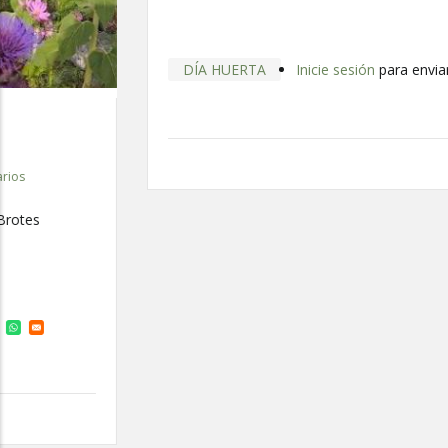
Junio Comenzó En La Huerta
/
3 Junio 2025
/
0 Comentarios
DIARIO HORTELANO
Día de la Huerta de Junio pasando un día de encuentro,
trabajo comunitario y disfrute.
DÍA HUERTA
Inicie sesión
para enviar comentarios